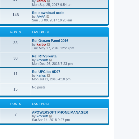
V
by
karbo
t
a
i
Mon Sep 25, 2017 9:54 am
p
t
e
o
e
w
Re: download tools
s
s
146
t
V
by
AAAA
t
t
h
i
Sun Jul 09, 2017 10:26 am
p
e
e
o
l
w
s
a
t
POSTS
LAST POST
t
t
h
e
e
Re: Oscam Panel 2016
s
l
33
V
by
karbo
t
a
i
Tue May 17, 2016 12:23 pm
p
t
e
o
e
w
Re: RTVS karta
s
s
30
t
V
by
kovsoft
t
t
h
i
Mon Dec 26, 2016 7:23 pm
p
e
e
o
l
w
Re: UPC ice 0D97
s
11
a
t
V
by
karlos
t
t
h
i
Mon Jul 11, 2016 4:18 pm
e
e
e
s
l
w
No posts
t
15
a
t
p
t
h
o
e
e
s
s
l
t
POSTS
LAST POST
t
a
p
t
o
APOWERSOFT PHONE MANAGER
e
7
s
V
by
kovsoft
s
t
i
Sat Apr 14, 2018 9:27 pm
t
e
p
w
o
t
s
h
t
e