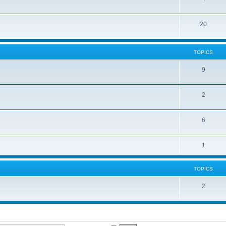
20
TOPICS
9
2
6
1
TOPICS
2