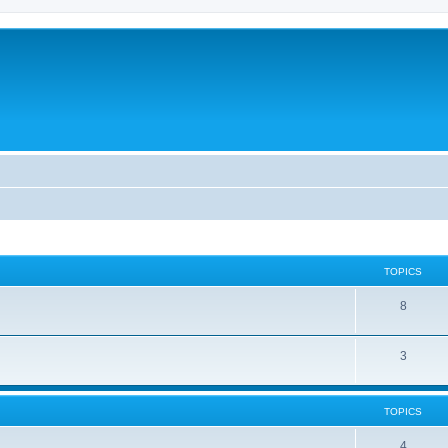
TOPICS
8
3
TOPICS
4