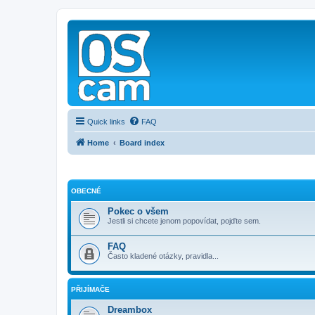
Quick links
FAQ
Home
Board index
OBECNÉ
Pokec o všem
Jestli si chcete jenom popovídat, pojďte sem.
FAQ
Často kladené otázky, pravidla...
PŘIJÍMAČE
Dreambox