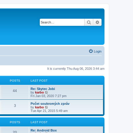
Search
Advanced search
Login
It is currently Thu Aug 06, 2026 3:44 am
POSTS
LAST POST
Re: Skytec Jobi
44
V
by
karbo
i
Fri Jan 03, 2020 7:27 pm
e
w
Počet soukromých zpráv
3
t
V
by
karbo
h
i
Tue Apr 21, 2015 5:49 am
e
e
l
w
a
t
POSTS
LAST POST
t
h
e
e
Re: Android Box
s
l
20