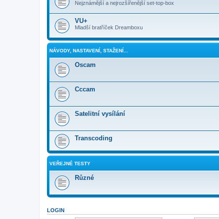
Nejznámější a nejrozšířenější set-top-box
VU+
Mladší bratříček Dreamboxu
NÁVODY, NASTAVENÍ, STAŽENÍ...
Oscam
Cccam
Satelitní vysílání
Transcoding
VEŘEJNÉ TESTY
Různé
LOGIN