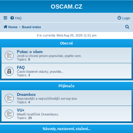
OSCAM.CZ
FAQ
Login
S
Home
Board index
e
It is currently Wed Aug 05, 2026 11:51 pm
a
Obecné
r
Pokec o všem
c
Jestli si chcete jenom popovídat, pojďte sem.
Topics:
8
h
FAQ
Často kladené otázky, pravidla...
Topics:
3
Přijímače
Dreambox
Nejznámější a nejrozšířenější set-top-box
Topics:
4
VU+
Mladší bratříček Dreamboxu
Topics:
20
Návody, nastavení, stažení...