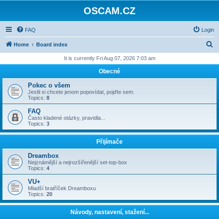
OSCAM.CZ
FAQ
Login
S
Home
Board index
e
It is currently Fri Aug 07, 2026 7:03 am
a
Obecné
r
Pokec o všem
c
Jestli si chcete jenom popovídat, pojďte sem.
Topics:
8
h
FAQ
Často kladené otázky, pravidla...
Topics:
3
Přijímače
Dreambox
Nejznámější a nejrozšířenější set-top-box
Topics:
4
VU+
Mladší bratříček Dreamboxu
Topics:
20
Návody, nastavení, stažení...