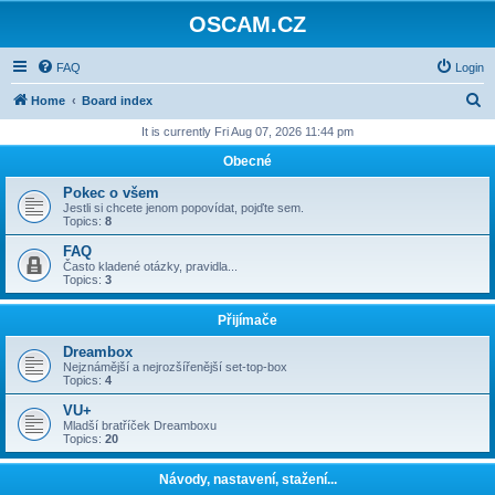
OSCAM.CZ
FAQ
Login
S
Home
Board index
e
It is currently Fri Aug 07, 2026 11:44 pm
a
Obecné
r
Pokec o všem
c
Jestli si chcete jenom popovídat, pojďte sem.
Topics:
8
h
FAQ
Často kladené otázky, pravidla...
Topics:
3
Přijímače
Dreambox
Nejznámější a nejrozšířenější set-top-box
Topics:
4
VU+
Mladší bratříček Dreamboxu
Topics:
20
Návody, nastavení, stažení...