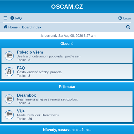
OSCAM.CZ
FAQ
Login
S
Home
Board index
e
It is currently Sat Aug 08, 2026 3:27 am
a
Obecné
r
Pokec o všem
c
Jestli si chcete jenom popovídat, pojďte sem.
Topics:
8
h
FAQ
Často kladené otázky, pravidla...
Topics:
3
Přijímače
Dreambox
Nejznámější a nejrozšířenější set-top-box
Topics:
4
VU+
Mladší bratříček Dreamboxu
Topics:
20
Návody, nastavení, stažení...