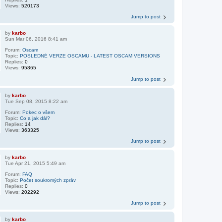
Views:
520173
Jump to post
by
karbo
Sun Mar 06, 2016 8:41 am
Forum:
Oscam
Topic:
POSLEDNÉ VERZE OSCAMU - LATEST OSCAM VERSIONS
Replies:
0
Views:
95865
Jump to post
by
karbo
Tue Sep 08, 2015 8:22 am
Forum:
Pokec o všem
Topic:
Co a jak dál?
Replies:
14
Views:
363325
Jump to post
by
karbo
Tue Apr 21, 2015 5:49 am
Forum:
FAQ
Topic:
Počet soukromých zpráv
Replies:
0
Views:
202292
Jump to post
by
karbo