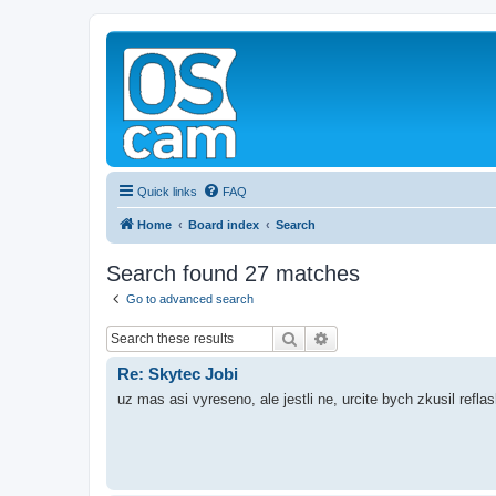
Quick links
FAQ
Home
Board index
Search
Search found 27 matches
Go to advanced search
Search
Advanced search
Re: Skytec Jobi
uz mas asi vyreseno, ale jestli ne, urcite bych zkusil refl