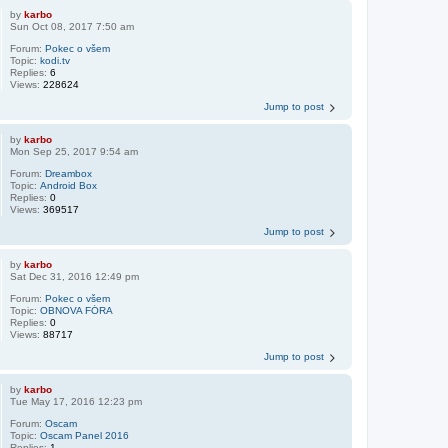
by
karbo
Sun Oct 08, 2017 7:50 am
Forum:
Pokec o všem
Topic:
kodi.tv
Replies:
6
Views:
228624
Jump to post
by
karbo
Mon Sep 25, 2017 9:54 am
Forum:
Dreambox
Topic:
Android Box
Replies:
0
Views:
369517
Jump to post
by
karbo
Sat Dec 31, 2016 12:49 pm
Forum:
Pokec o všem
Topic:
OBNOVA FÓRA
Replies:
0
Views:
88717
Jump to post
by
karbo
Tue May 17, 2016 12:23 pm
Forum:
Oscam
Topic:
Oscam Panel 2016
Replies:
1