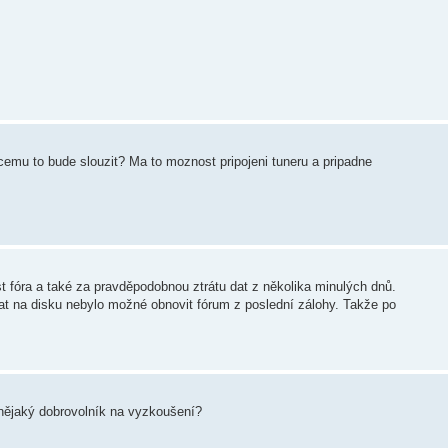
cemu to bude slouzit? Ma to moznost pripojeni tuneru a pripadne
 fóra a také za pravděpodobnou ztrátu dat z několika minulých dnů.
at na disku nebylo možné obnovit fórum z poslední zálohy. Takže po
u nějaký dobrovolník na vyzkoušení?