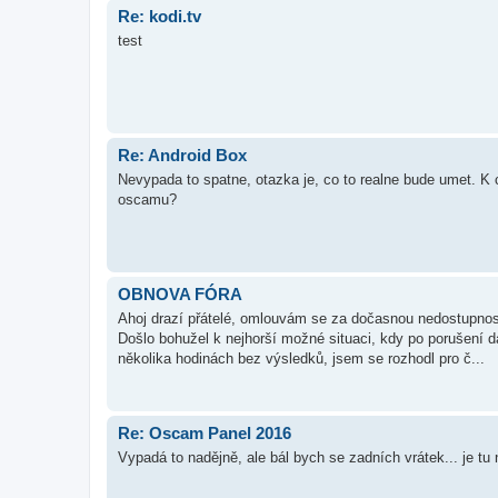
Re: kodi.tv
test
Re: Android Box
Nevypada to spatne, otazka je, co to realne bude umet. K 
oscamu?
OBNOVA FÓRA
Ahoj drazí přátelé, omlouvám se za dočasnou nedostupnost
Došlo bohužel k nejhorší možné situaci, kdy po porušení d
několika hodinách bez výsledků, jsem se rozhodl pro č...
Re: Oscam Panel 2016
Vypadá to nadějně, ale bál bych se zadních vrátek... je t