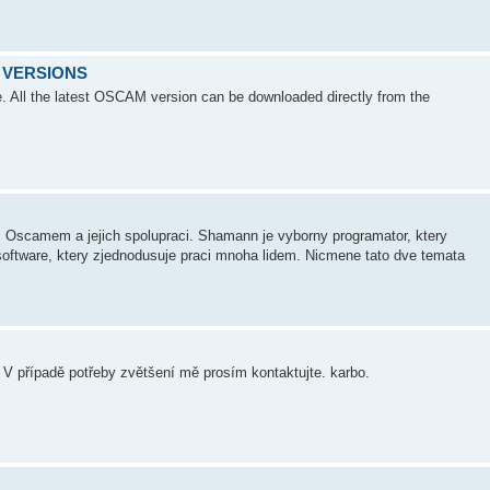
 VERSIONS
. All the latest OSCAM version can be downloaded directly from the
 s Oscamem a jejich spolupraci. Shamann je vyborny programator, ktery
software, ktery zjednodusuje praci mnoha lidem. Nicmene tato dve temata
V případě potřeby zvětšení mě prosím kontaktujte. karbo.