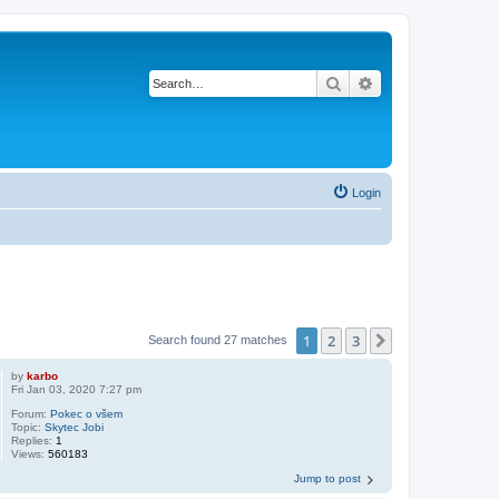
Search
Advanced search
Login
1
2
3
Next
Search found 27 matches
by
karbo
Fri Jan 03, 2020 7:27 pm
Forum:
Pokec o všem
Topic:
Skytec Jobi
Replies:
1
Views:
560183
Jump to post