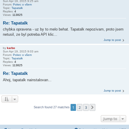
Sun Apr 19, 2015 9:25 am
Forum:
Pokec o všem
Topic:
Tapatalk
Replies:
4
Views:
113825
Re: Tapatalk
chybka opravena - uz by to melo behat. Tapatalk nepozivam, proto jsem
netusil, ze byl potreba API klic...
Jump to post
by
karbo
Sun Apr 19, 2015 9:03 am
Forum:
Pokec o všem
Topic:
Tapatalk
Replies:
4
Views:
113825
Re: Tapatalk
Ahoj, tapatalk nainstalovan...
Jump to post
1
2
3
Next
Search found 27 matches
Jump to