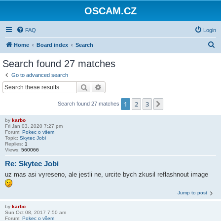
OSCAM.CZ
FAQ
Login
S
Home
Board index
Search
e
Search found 27 matches
a
Go to advanced search
r
Search
Advanced search
c
1
2
3
Next
Search found 27 matches
h
by
karbo
Fri Jan 03, 2020 7:27 pm
Forum:
Pokec o všem
Topic:
Skytec Jobi
Replies:
1
Views:
560066
Re: Skytec Jobi
uz mas asi vyreseno, ale jestli ne, urcite bych zkusil reflashnout image
Jump to post
by
karbo
Sun Oct 08, 2017 7:50 am
Forum:
Pokec o všem