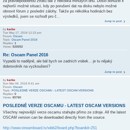
za pravděpodobnou ztrátu dat z několika minulých dnů. Došlo bohužel k
nejhorší možné situaci, kdy po porušení dat na disku nebylo možné
obnovit fórum z poslední zálohy. Takže po několika hodinách bez
výsledků, jsem se rozhodl pro č...
Jump to post
by
karbo
Tue May 17, 2016 12:23 pm
Forum:
Oscam
Topic:
Oscam Panel 2016
Replies:
1
Views:
520052
Re: Oscam Panel 2016
Vypadá to nadějně, ale bál bych se zadních vrátek... je tu nějaký
dobrovolník na vyzkoušení?
Jump to post
by
karbo
Sun Mar 06, 2016 8:41 am
Forum:
Oscam
Topic:
POSLEDNÉ VERZE OSCAMU - LATEST OSCAM VERSIONS
Replies:
0
Views:
95760
POSLEDNÉ VERZE OSCAMU - LATEST OSCAM VERSIONS
Všechny nejnovější verze oscamu stahujte přímo ze zdroje. All the latest
OSCAM version can be downloaded directly from the source.
http://www.streamboard.tv/wbb2/board.php?boardid=251