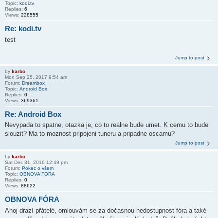
Topic:
kodi.tv
Replies:
6
Views:
228555
Re: kodi.tv
test
Jump to post
by
karbo
Mon Sep 25, 2017 9:54 am
Forum:
Dreambox
Topic:
Android Box
Replies:
0
Views:
369361
Re: Android Box
Nevypada to spatne, otazka je, co to realne bude umet. K cemu to bude
slouzit? Ma to moznost pripojeni tuneru a pripadne oscamu?
Jump to post
by
karbo
Sat Dec 31, 2016 12:49 pm
Forum:
Pokec o všem
Topic:
OBNOVA FÓRA
Replies:
0
Views:
88622
OBNOVA FÓRA
Ahoj drazí přátelé, omlouvám se za dočasnou nedostupnost fóra a také