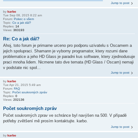
Jump to post
by
karbo
Tue Sep 08, 2015 8:22 am
Forum:
Pokec o všem
Topic:
Co a jak dál?
Replies:
14
Views:
363193
Re: Co a jak dál?
Ahoj, toto forum je primarne urceno pro podporu uzivatelu s Oscamem a
jejich spolupraci. Shamann je vyborny programator, ktery rozumi dane
problematice a jeho HD Glass je paradni kus software, ktery zjednodusuje
praci mnoha lidem. Nicmene tato dve temata (HD Glass / Oscam) nemaji
v podstate nic spol...
Jump to post
by
karbo
Tue Apr 21, 2015 5:49 am
Forum:
FAQ
Topic:
Počet soukromých zpráv
Replies:
0
Views:
202136
Počet soukromých zpráv
Počet soukromých zprav ve schránce byl navýšen na 500. V případě
potřeby zvětšení mě prosím kontaktujte. karbo.
Jump to post
by
karbo