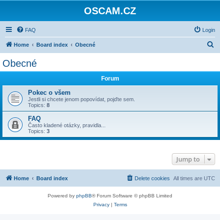
OSCAM.CZ
FAQ
Login
S
Home
Board index
Obecné
e
Obecné
a
Forum
r
c
Pokec o všem
Jestli si chcete jenom popovídat, pojďte sem.
h
Topics:
8
FAQ
Často kladené otázky, pravidla...
Topics:
3
Jump to
Home
Board index
Delete cookies
All times are
UTC
Powered by
phpBB
® Forum Software © phpBB Limited
Privacy
|
Terms