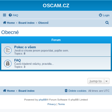
OSCAM.CZ
FAQ
Login
S
Home
Board index
Obecné
e
Obecné
a
Forum
r
c
Pokec o všem
Jestli si chcete jenom popovídat, pojďte sem.
h
Topics:
8
FAQ
Často kladené otázky, pravidla...
Topics:
3
Jump to
Home
Board index
Delete cookies
All times are
UTC
Powered by
phpBB
® Forum Software © phpBB Limited
Privacy
|
Terms