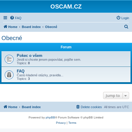
OSCAM.CZ
FAQ
Login
S
Home
Board index
Obecné
e
Obecné
a
Forum
r
c
Pokec o všem
Jestli si chcete jenom popovídat, pojďte sem.
h
Topics:
8
FAQ
Často kladené otázky, pravidla...
Topics:
3
Jump to
Home
Board index
Delete cookies
All times are
UTC
Powered by
phpBB
® Forum Software © phpBB Limited
Privacy
|
Terms