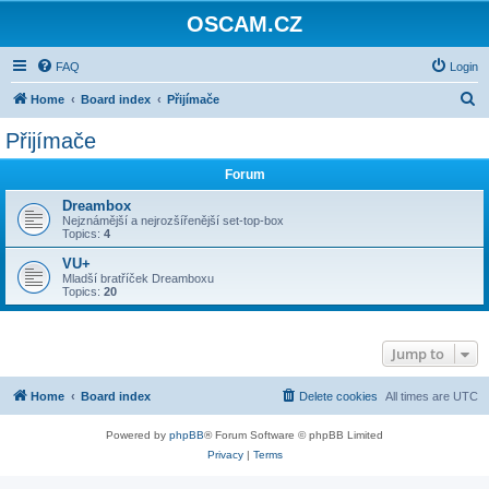
OSCAM.CZ
FAQ
Login
S
Home
Board index
Přijímače
e
Přijímače
a
Forum
r
c
Dreambox
Nejznámější a nejrozšířenější set-top-box
h
Topics:
4
VU+
Mladší bratříček Dreamboxu
Topics:
20
Jump to
Home
Board index
Delete cookies
All times are
UTC
Powered by
phpBB
® Forum Software © phpBB Limited
Privacy
|
Terms