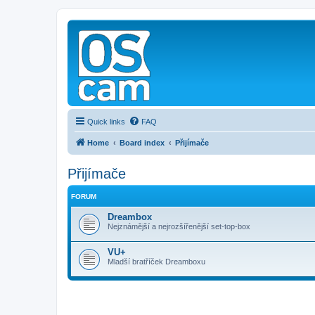
Quick links
FAQ
Home
Board index
Přijímače
Přijímače
FORUM
Dreambox
Nejznámější a nejrozšířenější set-top-box
VU+
Mladší bratříček Dreamboxu