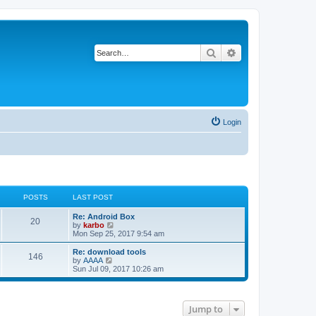
Search
Advanced search
Login
POSTS
LAST POST
Re: Android Box
20
V
by
karbo
i
Mon Sep 25, 2017 9:54 am
e
w
Re: download tools
146
t
V
by
AAAA
h
i
Sun Jul 09, 2017 10:26 am
e
e
l
w
a
t
t
h
Jump to
e
e