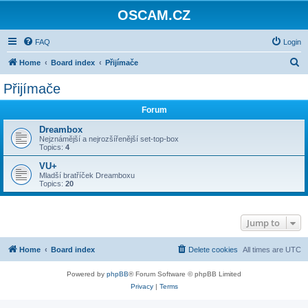
OSCAM.CZ
FAQ
Login
S
Home
Board index
Přijímače
e
Přijímače
a
Forum
r
c
Dreambox
Nejznámější a nejrozšířenější set-top-box
h
Topics:
4
VU+
Mladší bratříček Dreamboxu
Topics:
20
Jump to
Home
Board index
Delete cookies
All times are
UTC
Powered by
phpBB
® Forum Software © phpBB Limited
Privacy
|
Terms