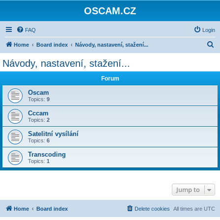
OSCAM.CZ
FAQ
Login
S
Home
Board index
Návody, nastavení, stažení...
e
Návody, nastavení, stažení...
a
Forum
r
c
Oscam
Topics:
9
h
Cccam
Topics:
2
Satelitní vysílání
Topics:
6
Transcoding
Topics:
1
Jump to
Home
Board index
Delete cookies
All times are
UTC