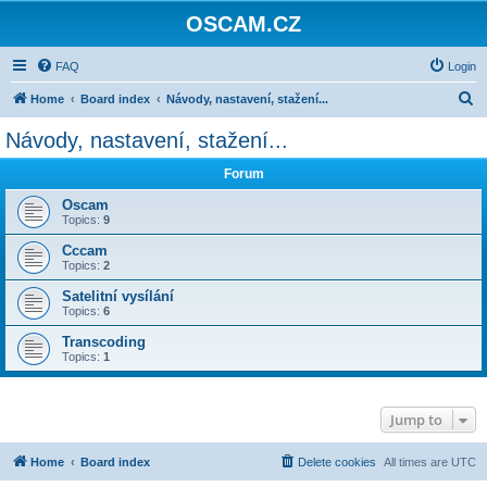
OSCAM.CZ
FAQ
Login
S
Home
Board index
Návody, nastavení, stažení...
e
Návody, nastavení, stažení...
a
Forum
r
c
Oscam
Topics:
9
h
Cccam
Topics:
2
Satelitní vysílání
Topics:
6
Transcoding
Topics:
1
Jump to
Home
Board index
Delete cookies
All times are
UTC