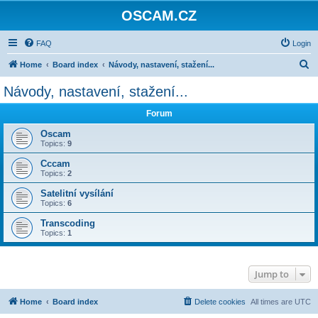
OSCAM.CZ
FAQ
Login
S
Home
Board index
Návody, nastavení, stažení...
e
Návody, nastavení, stažení...
a
Forum
r
c
Oscam
Topics:
9
h
Cccam
Topics:
2
Satelitní vysílání
Topics:
6
Transcoding
Topics:
1
Jump to
Home
Board index
Delete cookies
All times are
UTC