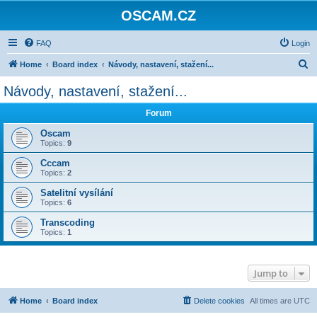
OSCAM.CZ
FAQ
Login
S
Home
Board index
Návody, nastavení, stažení...
e
Návody, nastavení, stažení...
a
Forum
r
c
Oscam
Topics:
9
h
Cccam
Topics:
2
Satelitní vysílání
Topics:
6
Transcoding
Topics:
1
Jump to
Home
Board index
Delete cookies
All times are
UTC