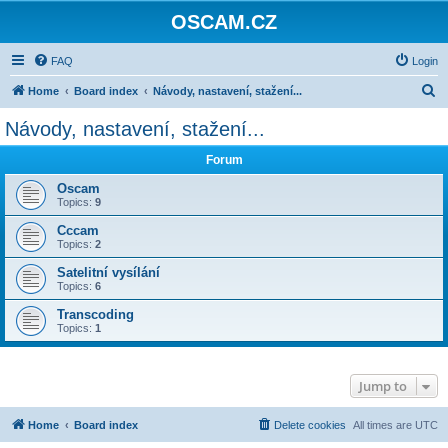
OSCAM.CZ
FAQ
Login
S
Home
Board index
Návody, nastavení, stažení...
e
Návody, nastavení, stažení...
a
Forum
r
c
Oscam
Topics:
9
h
Cccam
Topics:
2
Satelitní vysílání
Topics:
6
Transcoding
Topics:
1
Jump to
Home
Board index
Delete cookies
All times are
UTC