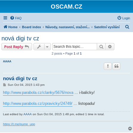
OSCAM.CZ
FAQ
Login
S
Home
Board index
Návody, nastavení, stažení...
Satelitní vysílání
e
nová digi tv cz
a
Search
Advanced s
Post Reply
r
2 posts • Page
1
of
1
c
AAAA
h
nová digi tv cz
P
Sun Oct 04, 2015 1:43 pm
o
s
http://www.parabola.cz/clanky/5676/nova
... i-balicky/
t
http://www.parabola.cz/zpravicky/24749/
... listopadu/
Last edited by
AAAA
on Sun Oct 04, 2015 1:48 pm, edited 1 time in total.
https://t.me/pump_upp