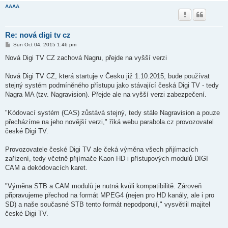
AAAA
Re: nová digi tv cz
P
Sun Oct 04, 2015 1:46 pm
o
s
Nová Digi TV CZ zachová Nagru, přejde na vyšší verzi
t
Nová Digi TV CZ, která startuje v Česku již 1.10.2015, bude používat
stejný systém podmíněného přístupu jako stávající česká Digi TV - tedy
Nagra MA (tzv. Nagravision). Přejde ale na vyšší verzi zabezpečení.
"Kódovací systém (CAS) zůstává stejný, tedy stále Nagravision a pouze
přecházíme na jeho novější verzi," říká webu parabola.cz provozovatel
české Digi TV.
Provozovatele české Digi TV ale čeká výměna všech přijímacích
zařízení, tedy včetně přijímače Kaon HD i přístupových modulů DIGI
CAM a dekódovacích karet.
"Výměna STB a CAM modulů je nutná kvůli kompatibilitě. Zároveň
připravujeme přechod na formát MPEG4 (nejen pro HD kanály, ale i pro
SD) a naše současné STB tento formát nepodporují," vysvětlil majitel
české Digi TV.