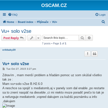
OSCAM.CZ
FAQ
Login
S
Home
Board index
Přijímače
VU+
e
Vu+ solo v2se
a
Search
Advanced s
Post Reply
r
7 posts • Page
1
of
1
c
erikbaky20
h
Vu+ solo v2se
P
Tue Oct 27, 2015 3:27 pm
o
s
Zdravím , mam menší problem a hľadám pomoc uz som skúšal všetko
t
tak ze :
Mam vu+solo v2se B.H2.6.0
A neschce sa spojiť s mediatomb,aj v panely som dal enable ,po restarte
sa to znení naspäť na dieseble ,ci mi niekto moze poradiť prečo to tak je
a nefunguje mediatomb ,vopred dakujem za každú poznámku a info
,dakujem