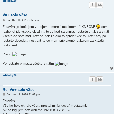
erikbaky20
Vu+ solo v2se
P
Sun Dec 13, 2015 7:59 pm
o
s
Zdravím ,pokračujem v mojom temare " mediatomb " KNECNE
som to
t
rozbehol ide všetko ok až na to ze keď sa primac restartuje tak sa stratí
všetko co som mal uložené ,tak ze ako to spravit kde to uložiť aby po
restarte decodera nestratiť to co mam pripravené ,dakujem za každú
podpoved ...
Pred-:
Po restarte primaca všetko stratím
erikbaky20
Re: Vu+ solo v2se
P
Sun Jan 17, 2016 11:01 pm
o
s
Zdravím
t
Všetko bolo ok ,ale včera prestal mi fungovať mediatomb
Ak sa logujem cez webinfo 192.168.0.x:49152