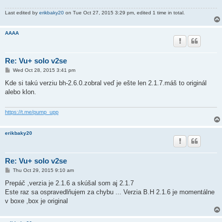
Last edited by
erikbaky20
on Tue Oct 27, 2015 3:29 pm, edited 1 time in total.
AAAA
Re: Vu+ solo v2se
P
Wed Oct 28, 2015 3:41 pm
o
s
Kde si takú verziu bh-2.6.0.zobral veď je ešte len 2.1.7.máš to originál
t
alebo klon.
https://t.me/pump_upp
erikbaky20
Re: Vu+ solo v2se
P
Thu Oct 29, 2015 9:10 am
o
s
Prepáč ,verzia je 2.1.6 a skúšal som aj 2.1.7
t
Este raz sa ospravedlňujem za chybu ... Verzia B.H 2.1.6 je momentálne
v boxe ,box je original