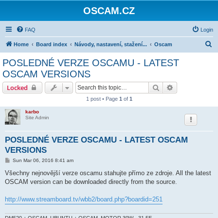
OSCAM.CZ
FAQ
Login
S
Home
Board index
Návody, nastavení, stažení...
Oscam
e
POSLEDNÉ VERZE OSCAMU - LATEST
a
OSCAM VERSIONS
r
Search
Advanced sear
Locked
c
1 post • Page
1
of
1
h
karbo
Site Admin
POSLEDNÉ VERZE OSCAMU - LATEST OSCAM
VERSIONS
P
Sun Mar 06, 2016 8:41 am
o
s
Všechny nejnovější verze oscamu stahujte přímo ze zdroje. All the latest
t
OSCAM version can be downloaded directly from the source.
http://www.streamboard.tv/wbb2/board.php?boardid=251
DM520 + OSCAM, UBUNTU + OSCAM, MOTOR 30W - 31.5E