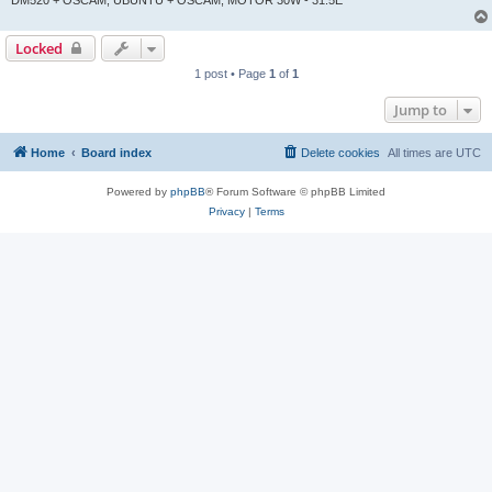
Locked
1 post • Page
1
of
1
Jump to
Home
Board index
Delete cookies
All times are
UTC
Powered by
phpBB
® Forum Software © phpBB Limited
Privacy
|
Terms