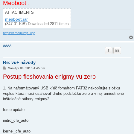
Meoboot .
ATTACHMENTS
meoboot.rar
(347.01 KiB) Downloaded 2811 times
https://t.me/pump_upp
AAAA
Re: vu+ návody
P
Mon Apr 06, 2015 4:45 pm
o
Postup fleshovania enigmy vu zero
s
t
1. Na naformátovaný USB kľúč formátom FAT32 nakopírujte zložku
vuplus ktorá musí osahovať druhú podzložku zero a v nej umiestnené
inštalačné súbory enigmy2:
force.update
initrd_cfe_auto
kernel_cfe_auto