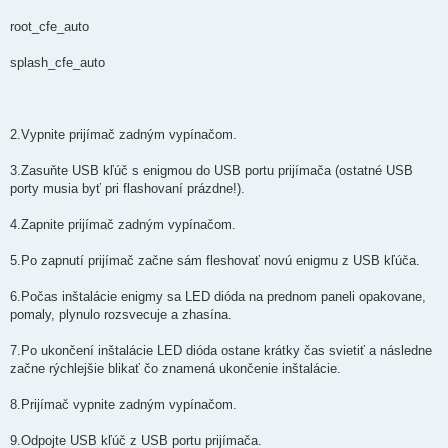
root_cfe_auto
splash_cfe_auto
2.Vypnite prijímač zadným vypínačom.
3.Zasuňte USB kľúč s enigmou do USB portu prijímača (ostatné USB
porty musia byť pri flashovaní prázdne!).
4.Zapnite prijímač zadným vypínačom.
5.Po zapnutí prijímač začne sám fleshovať novú enigmu z USB kľúča.
6.Počas inštalácie enigmy sa LED dióda na prednom paneli opakovane,
pomaly, plynulo rozsvecuje a zhasína.
7.Po ukončení inštalácie LED dióda ostane krátky čas svietiť a následne
začne rýchlejšie blikať čo znamená ukončenie inštalácie.
8.Prijímač vypnite zadným vypínačom.
9.Odpojte USB kľúč z USB portu prijímača.