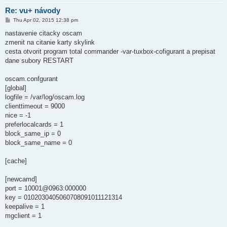
Re: vu+ návody
P
Thu Apr 02, 2015 12:38 pm
o
s
nastavenie citacky oscam
t
zmenit na citanie karty skylink
cesta otvorit program total commander -var-tuxbox-cofigurant a prepisat
dane subory RESTART
oscam.confgurant
[global]
logfile = /var/log/oscam.log
clienttimeout = 9000
nice = -1
preferlocalcards = 1
block_same_ip = 0
block_same_name = 0
[cache]
[newcamd]
port = 10001@0963:000000
key = 0102030405060708091011121314
keepalive = 1
mgclient = 1