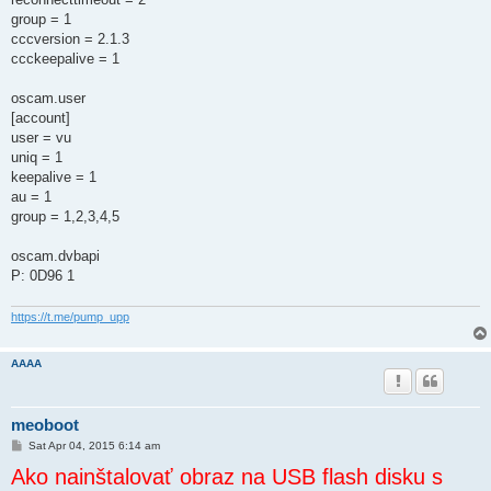
group = 1
cccversion = 2.1.3
ccckeepalive = 1
oscam.user
[account]
user = vu
uniq = 1
keepalive = 1
au = 1
group = 1,2,3,4,5
oscam.dvbapi
P: 0D96 1
https://t.me/pump_upp
AAAA
meoboot
P
Sat Apr 04, 2015 6:14 am
o
Ako nainštalovať obraz na USB flash disku s
s
t