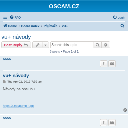
OSCAM.CZ
FAQ
Login
S
Home
Board index
Přijímače
VU+
e
vu+ návody
a
Search
Advanced s
Post Reply
r
5 posts • Page
1
of
1
c
AAAA
h
vu+ návody
P
Thu Apr 02, 2015 7:55 am
o
s
Návody na obsluhu
t
https://t.me/pump_upp
AAAA