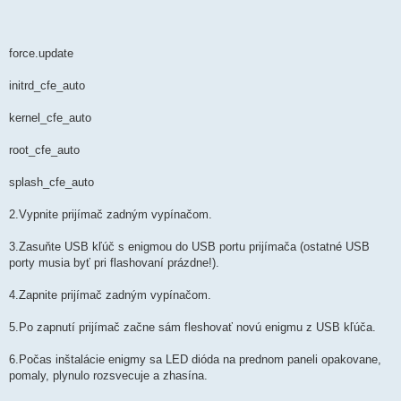
force.update
initrd_cfe_auto
kernel_cfe_auto
root_cfe_auto
splash_cfe_auto
2.Vypnite prijímač zadným vypínačom.
3.Zasuňte USB kľúč s enigmou do USB portu prijímača (ostatné USB
porty musia byť pri flashovaní prázdne!).
4.Zapnite prijímač zadným vypínačom.
5.Po zapnutí prijímač začne sám fleshovať novú enigmu z USB kľúča.
6.Počas inštalácie enigmy sa LED dióda na prednom paneli opakovane,
pomaly, plynulo rozsvecuje a zhasína.