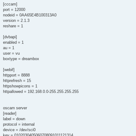
[cccam]
port = 12000
nodeid = 0AA65E4B100313A0
version = 2.1.3
reshare = 1
[dvbapi]
enabled = 1
au = 1
user = vu
boxtype = dreambox
[webif]
httpport = 8888
httprefresh = 15
httpshowpicons = 1
httpallowed = 192.168.0.0-255.255.255.255
oscam server
[reader]
label = down
protocol = internal
device = /dev/sci0
key = 0102030405060708091011121314