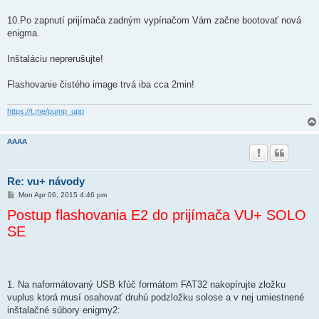
10.Po zapnutí prijímača zadným vypínačom Vám začne bootovať nová
enigma.
Inštaláciu neprerušujte!
Flashovanie čistého image trvá iba cca 2min!
https://t.me/pump_upp
AAAA
Re: vu+ návody
P
Mon Apr 06, 2015 4:46 pm
o
Postup flashovania E2 do prijímača VU+ SOLO
s
t
SE
1. Na naformátovaný USB kľúč formátom FAT32 nakopírujte zložku
vuplus ktorá musí osahovať druhú podzložku solose a v nej umiestnené
inštalačné súbory enigmy2: