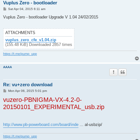
Vuplus Zero - bootloader
P
Sat Apr 04, 2015 6:11 am
o
s
Vuplus Zero - bootloader Upgrade V 1.04 24/02/2015
t
ATTACHMENTS
vuplus_zero_cfe_v1.04.zip
(155.48 KiB) Downloaded 2857 times
https://t.me/pump_upp
AAAA
Re: vu+zero download
P
Mon Apr 06, 2015 5:01 pm
o
vuzero-PBNIGMA-VX-4.2-0-
s
t
20150101_EXPERIMENTAL_usb.zip
http://www.pb-powerboard.com/board/inde
... al-usbzip/
https://t.me/pump_upp