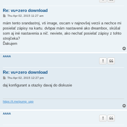
Re: vu+zero download
P
Thu Apr 02, 2015 11:27 am
o
s
mám tento srandastroj, vti image, oscam v najnovšej verzii a nechce mi
t
posielať zápisy na kartu. dvbpai mám nastavené ako dreambox, skúšal
som aj iné nastavenia a nič. neviete, ako nechať posielať zápisy z tohto
strojčeka?
Ďakujem
AAAA
Re: vu+zero download
P
Thu Apr 02, 2015 12:27 pm
o
s
daj konfigurant a otazky davaj do diskusie
t
https://t.me/pump_upp
AAAA