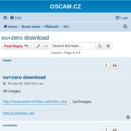
OSCAM.CZ
FAQ
Login
S
Home
Board index
Přijímače
VU+
e
vu+zero download
a
Search
Advanced s
Post Reply
r
5 posts • Page
1
of
1
c
AAAA
h
vu+zero download
P
Thu Apr 02, 2015 8:21 am
o
s
All imeges
t
http://www.world-of-files.net/index.php
... lus/Images
https://t.me/pump_upp
xxxmisko