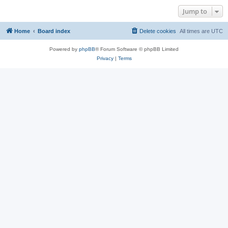
Jump to
Home
Board index
Delete cookies
All times are
UTC
Powered by
phpBB
® Forum Software © phpBB Limited
Privacy
|
Terms