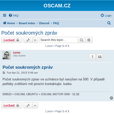
OSCAM.CZ
FAQ
Login
S
Home
Board index
Obecné
FAQ
e
Počet soukromých zpráv
a
Search
Advanced sear
Locked
r
1 post • Page
1
of
1
c
karbo
h
Site Admin
Počet soukromých zpráv
P
Tue Apr 21, 2015 5:49 am
o
s
Počet soukromých zprav ve schránce byl navýšen na 500. V případě
t
potřeby zvětšení mě prosím kontaktujte. karbo.
DM520 + OSCAM, UBUNTU + OSCAM, MOTOR 30W - 31.5E
Locked
1 post • Page
1
of
1