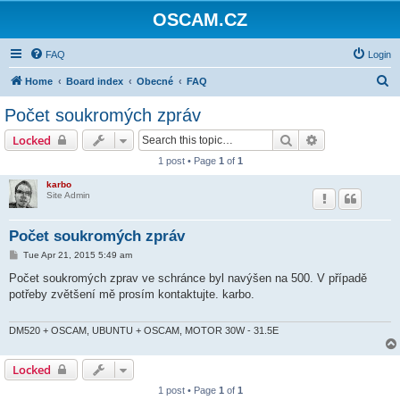
OSCAM.CZ
FAQ
Login
S
Home
Board index
Obecné
FAQ
e
Počet soukromých zpráv
a
Search
Advanced sear
Locked
r
1 post • Page
1
of
1
c
karbo
h
Site Admin
Počet soukromých zpráv
P
Tue Apr 21, 2015 5:49 am
o
s
Počet soukromých zprav ve schránce byl navýšen na 500. V případě
t
potřeby zvětšení mě prosím kontaktujte. karbo.
DM520 + OSCAM, UBUNTU + OSCAM, MOTOR 30W - 31.5E
Locked
1 post • Page
1
of
1