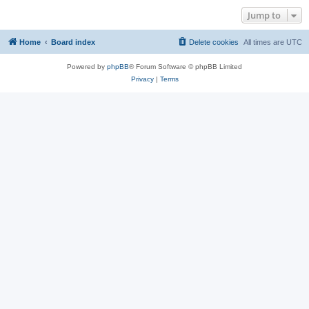
Jump to
Home
Board index
Delete cookies
All times are
UTC
Powered by
phpBB
® Forum Software © phpBB Limited
Privacy
|
Terms