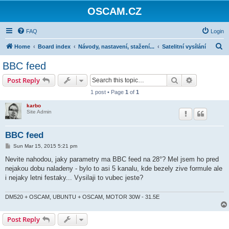
OSCAM.CZ
FAQ
Login
S
Home
Board index
Návody, nastavení, stažení...
Satelitní vysílání
e
BBC feed
a
Search
Advanced s
Post Reply
r
1 post • Page
1
of
1
c
karbo
h
Site Admin
BBC feed
P
Sun Mar 15, 2015 5:21 pm
o
s
Nevite nahodou, jaky parametry ma BBC feed na 28°? Mel jsem ho pred
t
nejakou dobu naladeny - bylo to asi 5 kanalu, kde bezely zive formule ale
i nejaky letni festaky... Vysilaji to vubec jeste?
DM520 + OSCAM, UBUNTU + OSCAM, MOTOR 30W - 31.5E
Post Reply