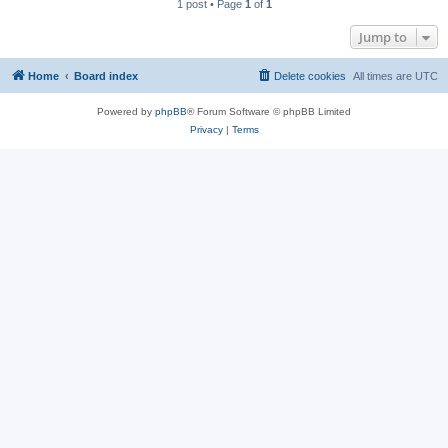
1 post • Page
1
of
1
Jump to
Home
Board index
Delete cookies
All times are
UTC
Powered by
phpBB
® Forum Software © phpBB Limited
Privacy
|
Terms