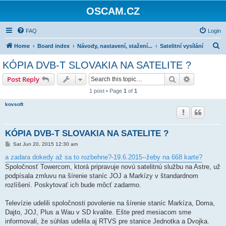
OSCAM.CZ
FAQ
Login
S
Home
Board index
Návody, nastavení, stažení...
Satelitní vysílání
e
KÓPIA DVB-T SLOVAKIA NA SATELITE ?
a
Search
Advanced s
Post Reply
r
1 post • Page
1
of
1
c
kovsoft
h
KÓPIA DVB-T SLOVAKIA NA SATELITE ?
P
Sat Jun 20, 2015 12:30 am
o
s
a zadara dokedy až sa to rozbehne?-19.6.2015--žeby na 668 karte?
t
Spoločnosť Towercom, ktorá pripravuje novú satelitnú službu na Astre, už
podpísala zmluvu na šírenie staníc JOJ a Markízy v štandardnom
rozlíšení. Poskytovať ich bude môcť zadarmo.
Televízie udelili spoločnosti povolenie na šírenie staníc Markíza, Doma,
Dajto, JOJ, Plus a Wau v SD kvalite. Ešte pred mesiacom sme
informovali, že súhlas udelila aj RTVS pre stanice Jednotka a Dvojka.