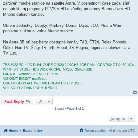
zároveň mnohé stanice na satelite Astra. V poslednom čase začal šíriť
na satelite aj programy RTVS v HD a všetky programy Barrandov v HD.
Mnoho ďalších kanálov
Okrem Jednotky, Dvojky, Markízy, Doma, Dajto, JOJ, Plus a Wau
ponúkne služba aj voľne šírené stanice.
Na Astre 3B sú bez karty dostupné kanály TA3, ČT24, Relax Pohoda,
Óčko, Noe TV, Šlágr TV, tv8, Rebel, TV Regina, regionalnitelevize.cz a
TV Lux.
TBS 8922 PCI * PC DUAL CORE G2020 2,90GHZ 4GB RAM ..GRAFIKA GTX 460 1Gb
W7 64 BIT 3TBGb HDD WD/CRUCIAL_MX200_250gb-SSD
PARABOLA motor 120CM 53 E-30 W
VISIOSAT BIGSAT multifeed..
OSCAM GBOX ALTDVB DVB DREAM DVB T2 USB ...
VU+ SOLO 2 TWIN,FORMULER F4
Post Reply
1 post • Page
1
of
1
Jump to
Home
Board index
Delete cookies
All times are
UTC