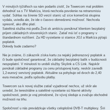
V minulých týždňoch sa nám podarilo zistiť, že Towercom mal problém
dohodnúť sa s TV Markíza, ktorá nechcela povolenie na retransmisiu
vydať. Súhlas na šírenie SD verzií staníc už síce komerčná skupina
vydala, uviedla ale, že ide o časovo obmedzenú možnosť. Nechcela
spresniť, ako dlho platí.
Satelitná služba má podľa Živé.sk ambíciu ponúknuť klientom bezplatný
príjem základných slovenských staníc. Zatiaľ má ísť o programy v
štandardnom rozlíšení. Za HD vysielanie si stanice JOJ a Markíza pýtajú
poplatok.
Dokedy bude zadarmo?
Nie je známe, či zákazník získa kartu za nejaký jednorazový poplatok a
či bude spoločnosť garantovať, že základný bezplatný balík v budúcnosti
nespoplatní. V minulosti to urobili služby Skylink a CS Link. Najskôr
ponúkali základné programy za cenu prístupovej karty, neskôr zaviedli
1,2-eurový servisný poplatok. Aktuálne sa pohybuje od dvoch do 2,40
eura mesačne, podľa spôsobu platby.
Towercom sa k novej službe zatiaľ vyjadrovať nechce, už skôr ale
uviedol, že terestriálne a satelitné vysielanie sú hlavné aktivity
spoločnosti, preto je vraj prirodzené, že vývoj sleduje a zvažuje obchodné
možnosti na trhu.
Spoločnosť u nás prevádzkuje všetky celoplošné DVB-T multiplexy. Šíri