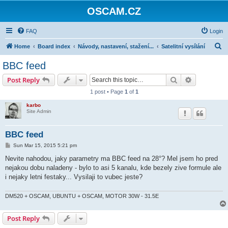
OSCAM.CZ
FAQ
Login
S
Home
Board index
Návody, nastavení, stažení...
Satelitní vysílání
e
BBC feed
a
Search
Advanced s
Post Reply
r
1 post • Page
1
of
1
c
karbo
h
Site Admin
BBC feed
P
Sun Mar 15, 2015 5:21 pm
o
s
Nevite nahodou, jaky parametry ma BBC feed na 28°? Mel jsem ho pred
t
nejakou dobu naladeny - bylo to asi 5 kanalu, kde bezely zive formule ale
i nejaky letni festaky... Vysilaji to vubec jeste?
DM520 + OSCAM, UBUNTU + OSCAM, MOTOR 30W - 31.5E
Post Reply