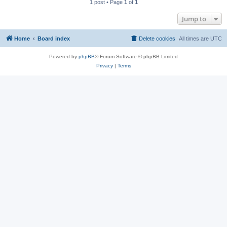
1 post • Page
1
of
1
Jump to
Home
Board index
Delete cookies
All times are
UTC
Powered by
phpBB
® Forum Software © phpBB Limited
Privacy
|
Terms