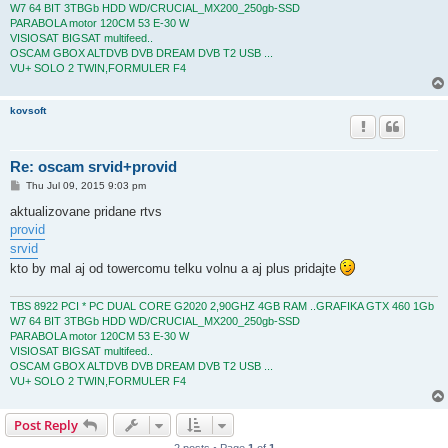
W7 64 BIT 3TBGb HDD WD/CRUCIAL_MX200_250gb-SSD
PARABOLA motor 120CM 53 E-30 W
VISIOSAT BIGSAT multifeed..
OSCAM GBOX ALTDVB DVB DREAM DVB T2 USB ...
VU+ SOLO 2 TWIN,FORMULER F4
kovsoft
Re: oscam srvid+provid
P
Thu Jul 09, 2015 9:03 pm
o
s
aktualizovane pridane rtvs
t
provid
srvid
kto by mal aj od towercomu telku volnu a aj plus pridajte
TBS 8922 PCI * PC DUAL CORE G2020 2,90GHZ 4GB RAM ..GRAFIKA GTX 460 1Gb
W7 64 BIT 3TBGb HDD WD/CRUCIAL_MX200_250gb-SSD
PARABOLA motor 120CM 53 E-30 W
VISIOSAT BIGSAT multifeed..
OSCAM GBOX ALTDVB DVB DREAM DVB T2 USB ...
VU+ SOLO 2 TWIN,FORMULER F4
Post Reply
2 posts • Page
1
of
1