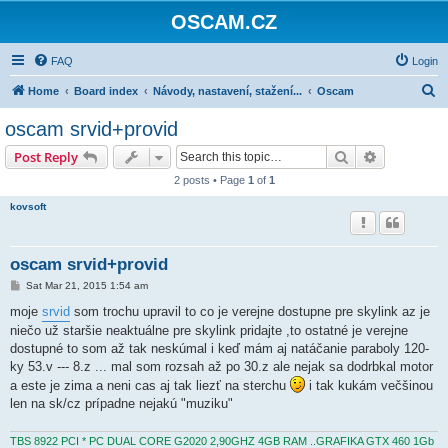
OSCAM.CZ
FAQ
Login
S
Home
Board index
Návody, nastavení, stažení...
Oscam
e
oscam srvid+provid
a
Search
Advanced s
Post Reply
r
2 posts • Page
1
of
1
c
kovsoft
h
oscam srvid+provid
P
Sat Mar 21, 2015 1:54 am
o
s
moje
srvid
som trochu upravil to co je verejne dostupne pre skylink az je
t
niečo už staršie neaktuálne pre skylink pridajte ,to ostatné je verejne
dostupné to som až tak neskúmal i keď mám aj natáčanie paraboly 120-
ky 53.v --- 8.z ... mal som rozsah až po 30.z ale nejak sa dodrbkal motor
a este je zima a neni cas aj tak liezť na sterchu
i tak kukám večšinou
len na sk/cz prípadne nejakú "muziku"
TBS 8922 PCI * PC DUAL CORE G2020 2,90GHZ 4GB RAM ..GRAFIKA GTX 460 1Gb