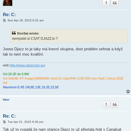
Re: C:
P
Sun Apr 19, 2015 6:31 am
o
s
t
EnoSat wrote:
nemyslel si CSAT DJAZZ.tv ?
Joooo Djazz to je taky má krevní skupina, dost problém sehnat a když
tak to není moc kvalitní.
web
http://www.clasicrock.eu/
Od 28.2E do 0.8W
Vu+Solo4k-VTi Image,DM800HD-sim2.01-OpenPli4.0,DM 500 clon-Gp4.7,Ariva 202E
Hd
Maximum E-85 1W,9E,13E,19,2E,23,5E
libor
Re: C:
P
Tue Apr 21, 2015 9:36 pm
o
s
Tak už to vypadá že nam stanice Djazz.tv už přestala hrát v Canalsat