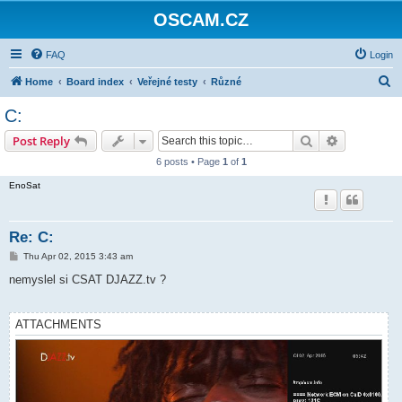
OSCAM.CZ
FAQ
Login
S
Home
Board index
Veřejné testy
Různé
e
C:
a
Search
Advanced s
Post Reply
r
6 posts • Page
1
of
1
c
EnoSat
h
Re: C:
P
Thu Apr 02, 2015 3:43 am
o
s
nemyslel si CSAT DJAZZ.tv ?
t
ATTACHMENTS