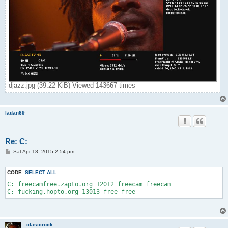
djazz.jpg (39.22 KiB) Viewed 143667 times
ladan69
Re: C:
P
Sat Apr 18, 2015 2:54 pm
o
s
t
CODE:
SELECT ALL
C: freecamfree.zapto.org 12012 freecam freecam

C: fucking.hopto.org 13013 free free
clasicrock