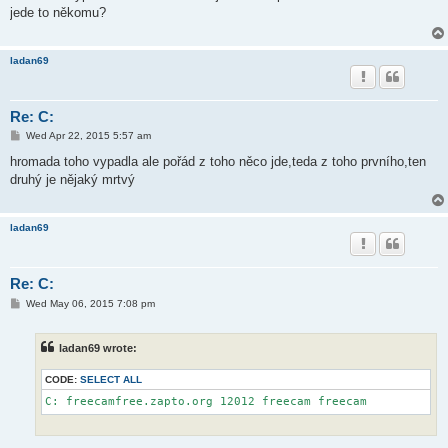
t
jede to někomu?
ladan69
Re: C:
P
Wed Apr 22, 2015 5:57 am
o
s
hromada toho vypadla ale pořád z toho něco jde,teda z toho prvního,ten
t
druhý je nějaký mrtvý
ladan69
Re: C:
P
Wed May 06, 2015 7:08 pm
o
s
t
ladan69 wrote:
CODE:
SELECT ALL