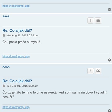
https://t.me/pump_upp
AAAA
Re: Co a jak dál?
P
Mon Aug 31, 2015 6:24 pm
o
s
Čau pablo prečo si myslíš.
t
https://t.me/pump_upp
AAAA
Re: Co a jak dál?
P
Tue Sep 01, 2015 5:20 am
o
s
Čo už je táto téma o fórume uzavretá ,keď som sa na ňu dovolil vyjadriť
t
neskôr?
https://t.me/pump_upp