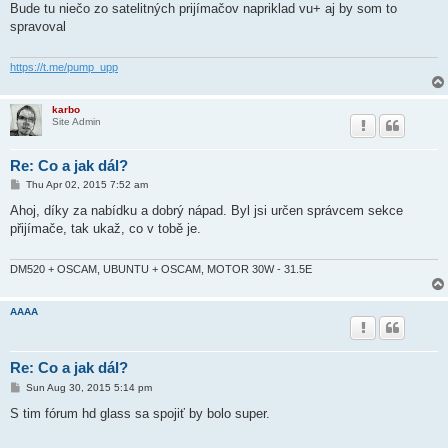
s
Bude tu niečo zo satelitných prijímačov napriklad vu+ aj by som to
t
spravoval
https://t.me/pump_upp
karbo
Site Admin
Re: Co a jak dál?
P
Thu Apr 02, 2015 7:52 am
o
s
Ahoj, díky za nabídku a dobrý nápad. Byl jsi určen správcem sekce
t
přijímače, tak ukaž, co v tobě je.
DM520 + OSCAM, UBUNTU + OSCAM, MOTOR 30W - 31.5E
AAAA
Re: Co a jak dál?
P
Sun Aug 30, 2015 5:14 pm
o
s
S tim fórum hd glass sa spojiť by bolo super.
t