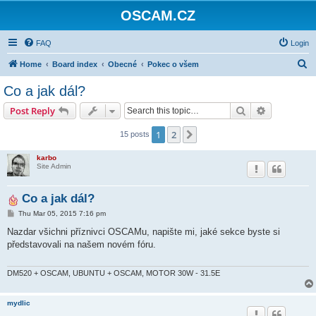
OSCAM.CZ
FAQ
Login
S
Home
Board index
Obecné
Pokec o všem
e
Co a jak dál?
a
Search
Advanced s
Post Reply
r
c
1
2
Next
15 posts
h
karbo
Site Admin
Co a jak dál?
P
Thu Mar 05, 2015 7:16 pm
o
s
Nazdar všichni příznivci OSCAMu, napište mi, jaké sekce byste si
t
představovali na našem novém fóru.
DM520 + OSCAM, UBUNTU + OSCAM, MOTOR 30W - 31.5E
mydlic