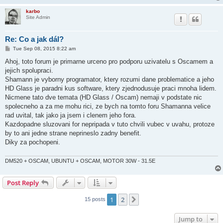
karbo
Site Admin
Re: Co a jak dál?
P
Tue Sep 08, 2015 8:22 am
o
s
Ahoj, toto forum je primarne urceno pro podporu uzivatelu s Oscamem a
t
jejich spolupraci.
Shamann je vyborny programator, ktery rozumi dane problematice a jeho
HD Glass je paradni kus software, ktery zjednodusuje praci mnoha lidem.
Nicmene tato dve temata (HD Glass / Oscam) nemaji v podstate nic
spolecneho a za me mohu rici, ze bych na tomto foru Shamanna velice
rad uvital, tak jako ja jsem i clenem jeho fora.
Kazdopadne sluzovani for nepripada v tuto chvili vubec v uvahu, protoze
by to ani jedne strane neprineslo zadny benefit.
Diky za pochopeni.
DM520 + OSCAM, UBUNTU + OSCAM, MOTOR 30W - 31.5E
Post Reply
1
2
Next
15 posts
Jump to