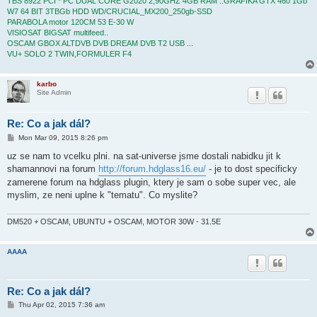
TBS 8922 PCI * PC DUAL CORE G2020 2,90GHZ 4GB RAM ..GRAFIKA GTX 460 1Gb
W7 64 BIT 3TBGb HDD WD/CRUCIAL_MX200_250gb-SSD
PARABOLA motor 120CM 53 E-30 W
VISIOSAT BIGSAT multifeed..
OSCAM GBOX ALTDVB DVB DREAM DVB T2 USB ...
VU+ SOLO 2 TWIN,FORMULER F4
karbo
Site Admin
Re: Co a jak dál?
P
Mon Mar 09, 2015 8:26 pm
o
s
uz se nam to vcelku plni. na sat-universe jsme dostali nabidku jit k
t
shamannovi na forum
http://forum.hdglass16.eu/
- je to dost specificky
zamerene forum na hdglass plugin, ktery je sam o sobe super vec, ale
myslim, ze neni uplne k "tematu". Co myslite?
DM520 + OSCAM, UBUNTU + OSCAM, MOTOR 30W - 31.5E
AAAA
Re: Co a jak dál?
P
Thu Apr 02, 2015 7:36 am
o