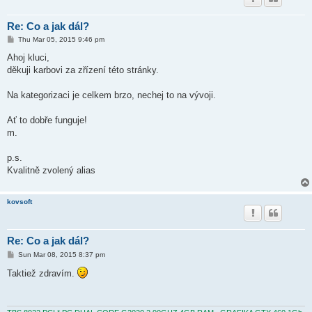
Re: Co a jak dál?
P
Thu Mar 05, 2015 9:46 pm
o
s
Ahoj kluci,
t
děkuji karbovi za zřízení této stránky.
Na kategorizaci je celkem brzo, nechej to na vývoji.
Ať to dobře funguje!
m.
p.s.
Kvalitně zvolený alias
kovsoft
Re: Co a jak dál?
P
Sun Mar 08, 2015 8:37 pm
o
s
Taktiež zdravím.
t