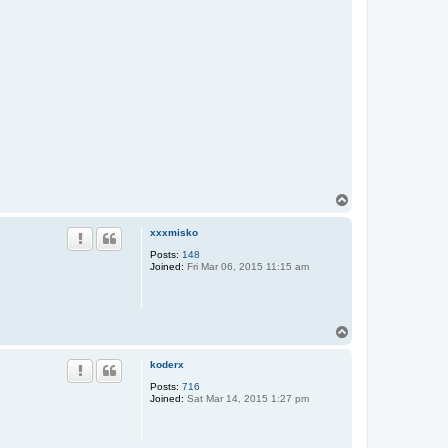
T
o
p
xxxmisko
Posts:
148
Joined:
Fri Mar 06, 2015 11:15 am
T
o
p
koderx
Posts:
716
Joined:
Sat Mar 14, 2015 1:27 pm