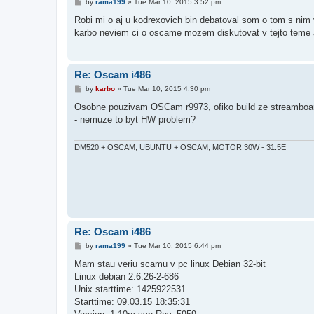
P
by
rama199
»
Tue Mar 10, 2015 3:52 pm
o
s
Robi mi o aj u kodrexovich bin debatoval som o tom s nim 
t
karbo neviem ci o oscame mozem diskutovat v tejto teme a
Re: Oscam i486
P
by
karbo
»
Tue Mar 10, 2015 4:30 pm
o
s
Osobne pouzivam OSCam r9973, ofiko build ze streamboard 
t
- nemuze to byt HW problem?
DM520 + OSCAM, UBUNTU + OSCAM, MOTOR 30W - 31.5E
Re: Oscam i486
P
by
rama199
»
Tue Mar 10, 2015 6:44 pm
o
s
Mam stau veriu scamu v pc linux Debian 32-bit
t
Linux debian 2.6.26-2-686
Unix starttime: 1425922531
Starttime: 09.03.15 18:35:31