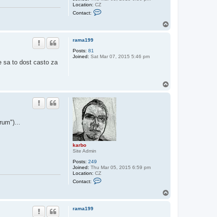
Location:
CZ
C
Contact:
o
n
T
t
o
a
p
c
rama199
t
Posts:
81
k
Joined:
Sat Mar 07, 2015 5:46 pm
a
e sa to dost casto za
r
b
o
T
o
p
rum")...
karbo
Site Admin
Posts:
249
Joined:
Thu Mar 05, 2015 6:59 pm
Location:
CZ
C
Contact:
o
n
T
t
o
a
p
c
rama199
t