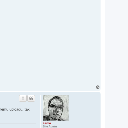
T
o
p
nemu uploadu, tak
karbo
Site Admin