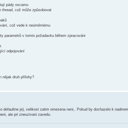
iňují pády oscamu
h thread, což může způsobovat
eaků
žívání, což vede k neúměrnému
ty parametrů v tomto požadavku během zpracováni
e
jící odpojování
n nějak druh přílohy?
o defaultne je), velikost zatim omezena neni,. Pokud by dochazelo k nadmer
eni, ale pri zneuzivani zavedu.