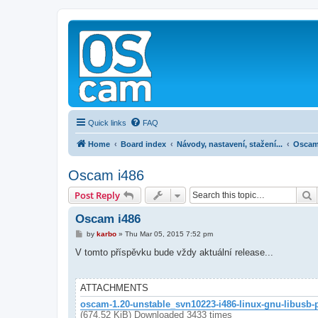
Quick links
FAQ
Home
Board index
Návody, nastavení, stažení...
Osca
Oscam i486
S
Post Reply
Oscam i486
P
by
karbo
»
Thu Mar 05, 2015 7:52 pm
o
s
V tomto příspěvku bude vždy aktuální release...
t
ATTACHMENTS
oscam-1.20-unstable_svn10223-i486-linux-gnu-libusb-
(674.52 KiB) Downloaded 3433 times