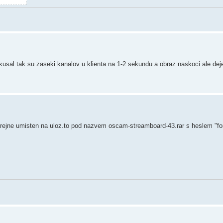
kusal tak su zaseki kanalov u klienta na 1-2 sekundu a obraz naskoci ale dej
 verejne umisten na uloz.to pod nazvem oscam-streamboard-43.rar s heslem "fo