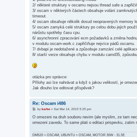
2/ některé struktury v oscamu nejsou thread safe a zapřič
3/ oscam v některých částech obsahuje volání zamknutýc
timeout.
4/ oscam obsahuje několik dosud neopravených memory l
5/ oscam zamyká celé struktury po celou dobu jejich pou
nárůstu spotřeby času cpu.
6/ asynchronní zpracování ecm požadavků a změna hodnu
v modulu oscam-work.c zapřičiňuje nejvíce pádů oscamu.
7/ dvbapi je nedotažené a způsobuje zamzání celé aplikac
8/ starší verze obsahuje chybu v modulu camd35, způsobu
otázka pro správce:
Přílohy asi lze nahrávat a když s jakou velikostí, je omeze
Jak dlouho lze editovat příspěvek?
Re: Oscam i486
P
by
karbo
»
Sat Mar 14, 2015 5:25 pm
o
s
O omezeni na druh souboru nevim (ale myslim, ze tam nec
t
omezeni zavedu. To same plati o editaci prispevku, zatim n
DM520 + OSCAM, UBUNTU + OSCAM, MOTOR 30W - 31.5E