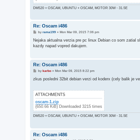
DM520 + OSCAM, UBUNTU + OSCAM, MOTOR 30W - 31.5E
Re: Oscam i486
P
by
rama199
»
Mon Mar 09, 2015 7:06 pm
o
s
Nejaka aktualna verzia pre pc linux Debian co som zatial s
t
kazdy napad vopred dakujem.
Re: Oscam i486
P
by
karbo
»
Mon Mar 09, 2015 8:22 pm
o
s
zkus posledni 32bit debian verzi od koderx (cely balik je
t
ATTACHMENTS
oscam-1.zip
(650.66 KiB) Downloaded 3215 times
DM520 + OSCAM, UBUNTU + OSCAM, MOTOR 30W - 31.5E
Re: Oscam i486