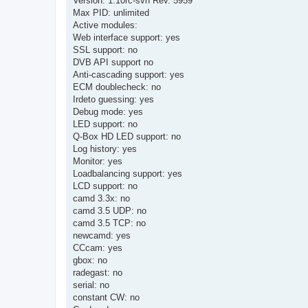
Version: 1.10rc-svn Rev. 5959
Max PID: unlimited
Active modules:
Web interface support: yes
SSL support: no
DVB API support no
Anti-cascading support: yes
ECM doublecheck: no
Irdeto guessing: yes
Debug mode: yes
LED support: no
Q-Box HD LED support: no
Log history: yes
Monitor: yes
Loadbalancing support: yes
LCD support: no
camd 3.3x: no
camd 3.5 UDP: no
camd 3.5 TCP: no
newcamd: yes
CCcam: yes
gbox: no
radegast: no
serial: no
constant CW: no