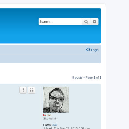
Search
Advanced search
Login
9 posts • Page
1
of
1
karbo
Site Admin
Posts:
249
Joined:
Thu Mar 05, 2015 6:59 pm