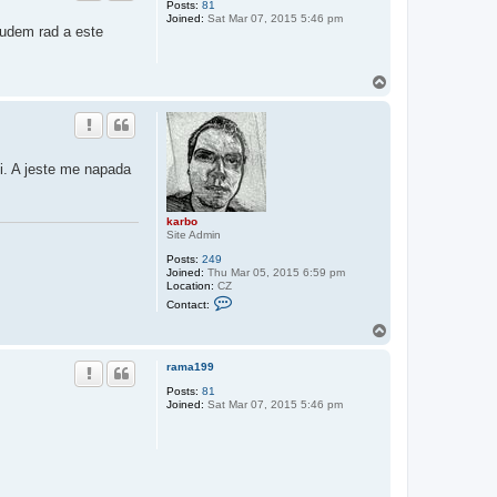
Posts:
81
k
Joined:
Sat Mar 07, 2015 5:46 pm
a
budem rad a este
r
b
o
T
o
p
i. A jeste me napada
karbo
Site Admin
Posts:
249
Joined:
Thu Mar 05, 2015 6:59 pm
Location:
CZ
C
Contact:
o
n
T
t
o
a
p
c
rama199
t
Posts:
81
k
Joined:
Sat Mar 07, 2015 5:46 pm
a
r
b
o