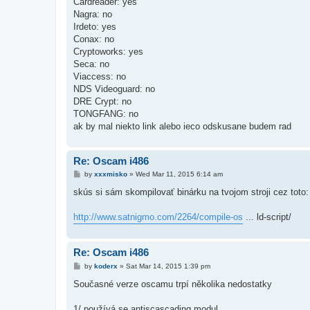
Cardreader: yes
Nagra: no
Irdeto: yes
Conax: no
Cryptoworks: yes
Seca: no
Viaccess: no
NDS Videoguard: no
DRE Crypt: no
TONGFANG: no
ak by mal niekto link alebo ieco odskusane budem rad
Re: Oscam i486
P
by
xxxmisko
»
Wed Mar 11, 2015 6:14 am
o
s
skús si sám skompilovať binárku na tvojom stroji cez toto:
t
http://www.satnigmo.com/2264/compile-os
... ld-script/
Re: Oscam i486
P
by
koderx
»
Sat Mar 14, 2015 1:39 pm
o
s
Současné verze oscamu trpí několika nedostatky
t
1/ používá se antiscascading modul