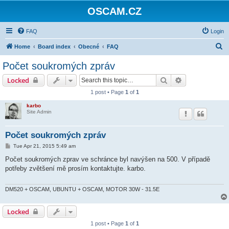
OSCAM.CZ
FAQ
Login
S
Home
Board index
Obecné
FAQ
e
Počet soukromých zpráv
a
Search
Advanced sear
Locked
r
1 post • Page
1
of
1
c
karbo
h
Site Admin
Počet soukromých zpráv
P
Tue Apr 21, 2015 5:49 am
o
s
Počet soukromých zprav ve schránce byl navýšen na 500. V případě
t
potřeby zvětšení mě prosím kontaktujte. karbo.
DM520 + OSCAM, UBUNTU + OSCAM, MOTOR 30W - 31.5E
Locked
1 post • Page
1
of
1