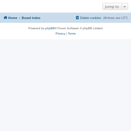
Jump to
Home
Board index
Delete cookies
All times are
UTC
Powered by
phpBB
® Forum Software © phpBB Limited
Privacy
|
Terms