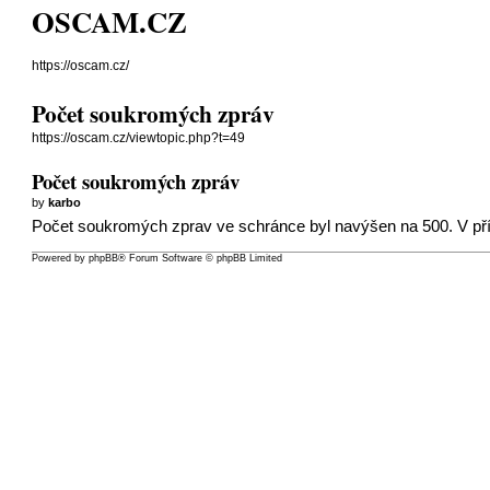
OSCAM.CZ
https://oscam.cz/
Počet soukromých zpráv
https://oscam.cz/viewtopic.php?t=49
Počet soukromých zpráv
by
karbo
Počet soukromých zprav ve schránce byl navýšen na 500. V pří
Powered by
phpBB
® Forum Software © phpBB Limited