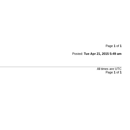
Page
1
of
1
Posted:
Tue Apr 21, 2015 5:49 am
All times are
UTC
Page
1
of
1