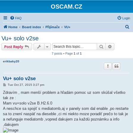
OSCAM.CZ
FAQ
Login
S
Home
Board index
Přijímače
VU+
e
Vu+ solo v2se
a
Search
Advanced s
Post Reply
r
7 posts • Page
1
of
1
c
erikbaky20
h
Vu+ solo v2se
P
Tue Oct 27, 2015 3:27 pm
o
s
Zdravím , mam menší problem a hľadám pomoc uz som skúšal všetko
t
tak ze :
Mam vu+solo v2se B.H2.6.0
A neschce sa spojiť s mediatomb,aj v panely som dal enable ,po restarte
sa to znení naspäť na dieseble ,ci mi niekto moze poradiť prečo to tak je
a nefunguje mediatomb ,vopred dakujem za každú poznámku a info
,dakujem