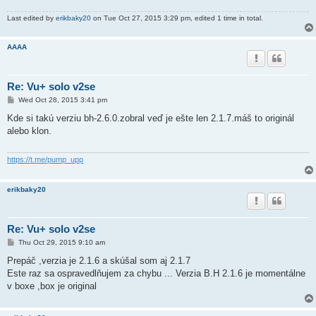
Last edited by
erikbaky20
on Tue Oct 27, 2015 3:29 pm, edited 1 time in total.
AAAA
Re: Vu+ solo v2se
P
Wed Oct 28, 2015 3:41 pm
o
s
Kde si takú verziu bh-2.6.0.zobral veď je ešte len 2.1.7.máš to originál
t
alebo klon.
https://t.me/pump_upp
erikbaky20
Re: Vu+ solo v2se
P
Thu Oct 29, 2015 9:10 am
o
s
Prepáč ,verzia je 2.1.6 a skúšal som aj 2.1.7
t
Este raz sa ospravedlňujem za chybu ... Verzia B.H 2.1.6 je momentálne
v boxe ,box je original