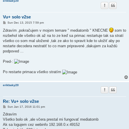
erikbaky20
Vu+ solo v2se
P
Sun Dec 13, 2015 7:59 pm
o
s
Zdravím ,pokračujem v mojom temare " mediatomb " KNECNE
som to
t
rozbehol ide všetko ok až na to ze keď sa primac restartuje tak sa stratí
všetko co som mal uložené ,tak ze ako to spravit kde to uložiť aby po
restarte decodera nestratiť to co mam pripravené ,dakujem za každú
podpoved ...
Pred-:
Po restarte primaca všetko stratím
erikbaky20
Re: Vu+ solo v2se
P
Sun Jan 17, 2016 11:01 pm
o
s
Zdravím
t
Všetko bolo ok ,ale včera prestal mi fungovať mediatomb
Ak sa logujem cez webinfo 192.168.0.x:49152